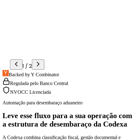
cas horas com apoio da IA da
taforma.
os trabalho repetitivo
omação do processo reduziu a carga
racional das equipes de engenharia e
ortação.
1
/
2
Backed by Y Combinator
Regulada pelo Banco Central
NVOCC Licenciada
Automação para desembaraço aduaneiro
Leve esse fluxo para a sua operação com
a estrutura de desembaraço da Codexa
A Codexa combina classificação fiscal, gestão documental e