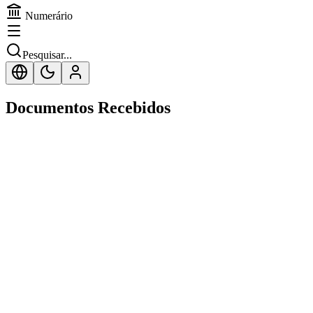
Numerário
Pesquisar...
Documentos Recebidos
Ordenado por data
Filtro avançado
Importar
Importar / Exportar
Invoice
Origem
Fornecedor
Data
Valor
Status
Documento
Status
INV-00421